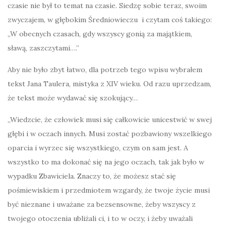
czasie nie był to temat na czasie. Siedzę sobie teraz, swoim
zwyczajem, w głębokim Średniowieczu i czytam coś takiego:
„W obecnych czasach, gdy wszyscy gonią za majątkiem,
sławą, zaszczytami….”
Aby nie było zbyt łatwo, dla potrzeb tego wpisu wybrałem
tekst Jana Taulera, mistyka z XIV wieku. Od razu uprzedzam,
że tekst może wydawać się szokujący…
„Wiedzcie, że człowiek musi się całkowicie unicestwić w swej
głębi i w oczach innych. Musi zostać pozbawiony wszelkiego
oparcia i wyrzec się wszystkiego, czym on sam jest. A
wszystko to ma dokonać się na jego oczach, tak jak było w
wypadku Zbawiciela. Znaczy to, że możesz stać się
pośmiewiskiem i przedmiotem wzgardy, że twoje życie musi
być nieznane i uważane za bezsensowne, żeby wszyscy z
twojego otoczenia ubliżali ci, i to w oczy, i żeby uważali