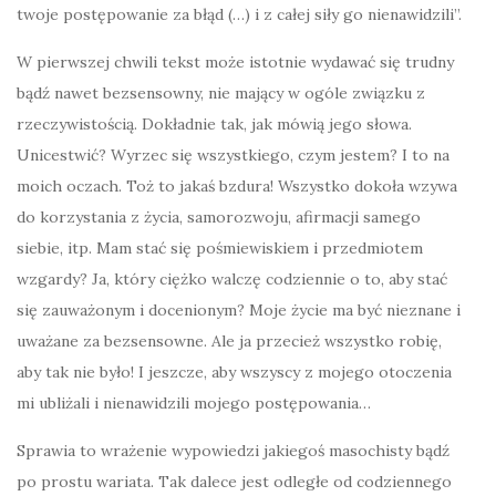
twoje postępowanie za błąd (…) i z całej siły go nienawidzili”.
W pierwszej chwili tekst może istotnie wydawać się trudny
bądź nawet bezsensowny, nie mający w ogóle związku z
rzeczywistością. Dokładnie tak, jak mówią jego słowa.
Unicestwić? Wyrzec się wszystkiego, czym jestem? I to na
moich oczach. Toż to jakaś bzdura! Wszystko dokoła wzywa
do korzystania z życia, samorozwoju, afirmacji samego
siebie, itp. Mam stać się pośmiewiskiem i przedmiotem
wzgardy? Ja, który ciężko walczę codziennie o to, aby stać
się zauważonym i docenionym? Moje życie ma być nieznane i
uważane za bezsensowne. Ale ja przecież wszystko robię,
aby tak nie było! I jeszcze, aby wszyscy z mojego otoczenia
mi ubliżali i nienawidzili mojego postępowania…
Sprawia to wrażenie wypowiedzi jakiegoś masochisty bądź
po prostu wariata. Tak dalece jest odległe od codziennego