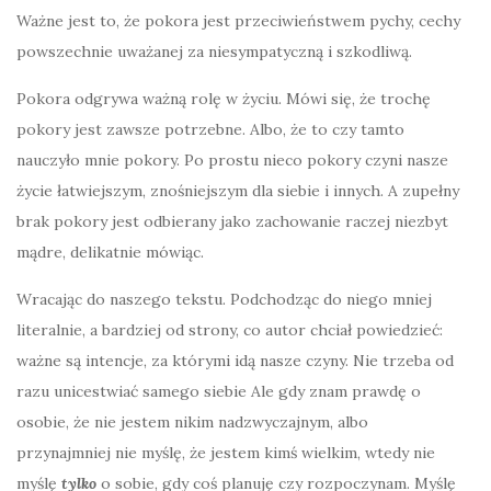
Ważne jest to, że pokora jest przeciwieństwem pychy, cechy
powszechnie uważanej za niesympatyczną i szkodliwą.
Pokora odgrywa ważną rolę w życiu. Mówi się, że trochę
pokory jest zawsze potrzebne. Albo, że to czy tamto
nauczyło mnie pokory. Po prostu nieco pokory czyni nasze
życie łatwiejszym, znośniejszym dla siebie i innych. A zupełny
brak pokory jest odbierany jako zachowanie raczej niezbyt
mądre, delikatnie mówiąc.
Wracając do naszego tekstu. Podchodząc do niego mniej
literalnie, a bardziej od strony, co autor chciał powiedzieć:
ważne są intencje, za którymi idą nasze czyny. Nie trzeba od
razu unicestwiać samego siebie Ale gdy znam prawdę o
osobie, że nie jestem nikim nadzwyczajnym, albo
przynajmniej nie myślę, że jestem kimś wielkim, wtedy nie
myślę
tylko
o sobie, gdy coś planuję czy rozpoczynam. Myślę