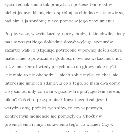
życia. Jednak zanim tak pomyślisz i poślesz ten tekst w
niebyt jednym kliknięciem, spróbuj na chłodno zastanowić się
nad nim, a ja spróbuję nieco pomóc w jego zrozumieniu.
Po pierwsze, w życiu każdego przychodzą takie chwile, kiedy
ma już wszystkiego dokładnie dosyć: wyścigu szczurów,
zażartej walki o (skądinąd potrzebne w pewnej ilości) dobra
materialne, o poważanie i godność (również wskazane, choć
też z umiarem). I wtedy przychodzą do głowy takie myśli:
„nic mnie to nie obchodzi”, „niech sobie myślą, co chcą, nie
interesuje mnie ich zdanie”, „i co z tego, że mam dwa domy,
trzy samochody, co roku wyjazd w tropiki”, „jestem zerem,
nikim”. Coś ci to przypomina? Nawet jeżeli żałujesz i
wstydzisz się później tych słów, to czy w pewnym,
konkretnym momencie nie pomogły ci? Choćby w
przemyśleniu i innym ustawieniu tego, co ważne? Czy w