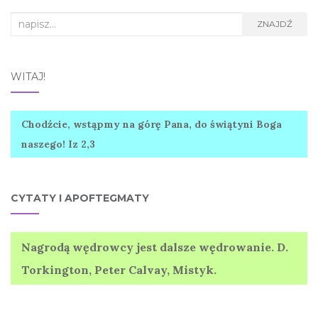
Search
ZNAJDŹ
for:
WITAJ!
Chodźcie, wstąpmy na górę Pana, do świątyni Boga
naszego! Iz 2,3
CYTATY I APOFTEGMATY
Nagrodą wędrowcy jest dalsze wędrowanie. D.
Torkington, Peter Calvay, Mistyk.