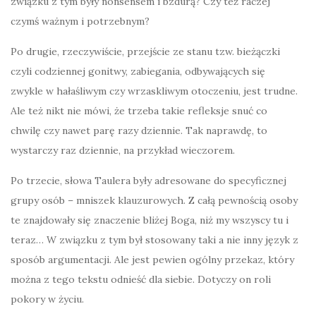
związku z tym były nonsensem i bzdurą? Czy też raczej
czymś ważnym i potrzebnym?
Po drugie, rzeczywiście, przejście ze stanu tzw. bieżączki
czyli codziennej gonitwy, zabiegania, odbywających się
zwykle w hałaśliwym czy wrzaskliwym otoczeniu, jest trudne.
Ale też nikt nie mówi, że trzeba takie refleksje snuć co
chwilę czy nawet parę razy dziennie. Tak naprawdę, to
wystarczy raz dziennie, na przykład wieczorem.
Po trzecie, słowa Taulera były adresowane do specyficznej
grupy osób – mniszek klauzurowych. Z całą pewnością osoby
te znajdowały się znaczenie bliżej Boga, niż my wszyscy tu i
teraz… W związku z tym był stosowany taki a nie inny język z
sposób argumentacji. Ale jest pewien ogólny przekaz, który
można z tego tekstu odnieść dla siebie. Dotyczy on roli
pokory w życiu.