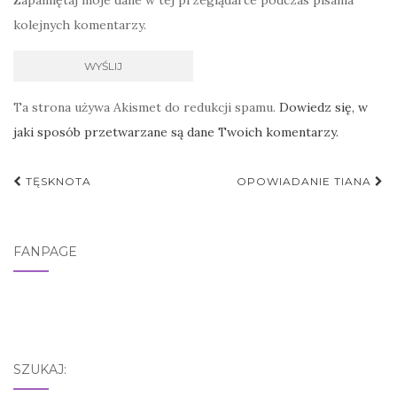
Zapamiętaj moje dane w tej przeglądarce podczas pisania
kolejnych komentarzy.
Ta strona używa Akismet do redukcji spamu.
Dowiedz się, w
jaki sposób przetwarzane są dane Twoich komentarzy.
Nawigacja
TĘSKNOTA
OPOWIADANIE TIANA
postu
FANPAGE
SZUKAJ: