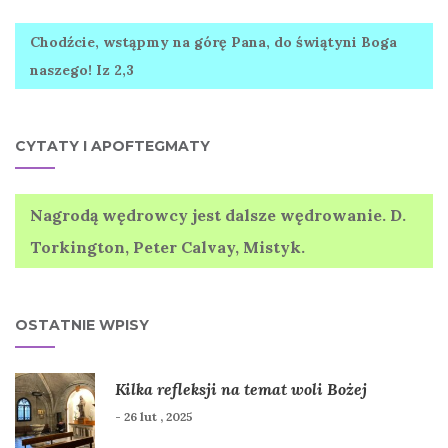
Chodźcie, wstąpmy na górę Pana, do świątyni Boga
naszego! Iz 2,3
CYTATY I APOFTEGMATY
Nagrodą wędrowcy jest dalsze wędrowanie. D.
Torkington, Peter Calvay, Mistyk.
OSTATNIE WPISY
Kilka refleksji na temat woli Bożej
- 26 lut , 2025