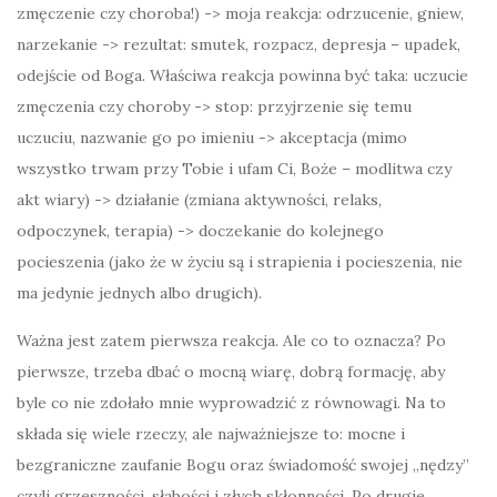
zmęczenie czy choroba!) -> moja reakcja: odrzucenie, gniew,
narzekanie -> rezultat: smutek, rozpacz, depresja – upadek,
odejście od Boga. Właściwa reakcja powinna być taka: uczucie
zmęczenia czy choroby -> stop: przyjrzenie się temu
uczuciu, nazwanie go po imieniu -> akceptacja (mimo
wszystko trwam przy Tobie i ufam Ci, Boże – modlitwa czy
akt wiary) -> działanie (zmiana aktywności, relaks,
odpoczynek, terapia) -> doczekanie do kolejnego
pocieszenia (jako że w życiu są i strapienia i pocieszenia, nie
ma jedynie jednych albo drugich).
Ważna jest zatem pierwsza reakcja. Ale co to oznacza? Po
pierwsze, trzeba dbać o mocną wiarę, dobrą formację, aby
byle co nie zdołało mnie wyprowadzić z równowagi. Na to
składa się wiele rzeczy, ale najważniejsze to: mocne i
bezgraniczne zaufanie Bogu oraz świadomość swojej „nędzy”
czyli grzeszności, słabości i złych skłonności. Po drugie,