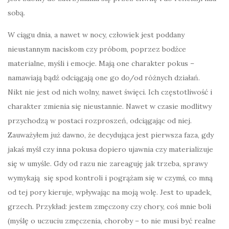
sobą.
W ciągu dnia, a nawet w nocy, człowiek jest poddany
nieustannym naciskom czy próbom, poprzez bodźce
materialne, myśli i emocje. Mają one charakter pokus –
namawiają bądź odciągają one go do/od różnych działań.
Nikt nie jest od nich wolny, nawet święci. Ich częstotliwość i
charakter zmienia się nieustannie. Nawet w czasie modlitwy
przychodzą w postaci rozproszeń, odciągając od niej.
Zauważyłem już dawno, że decydująca jest pierwsza faza, gdy
jakaś myśl czy inna pokusa dopiero ujawnia czy materializuje
się w umyśle. Gdy od razu nie zareaguję jak trzeba, sprawy
wymykają się spod kontroli i pogrążam się w czymś, co mną
od tej pory kieruje, wpływając na moją wolę. Jest to upadek,
grzech. Przykład: jestem zmęczony czy chory, coś mnie boli
(myślę o uczuciu zmęczenia, choroby – to nie musi być realne