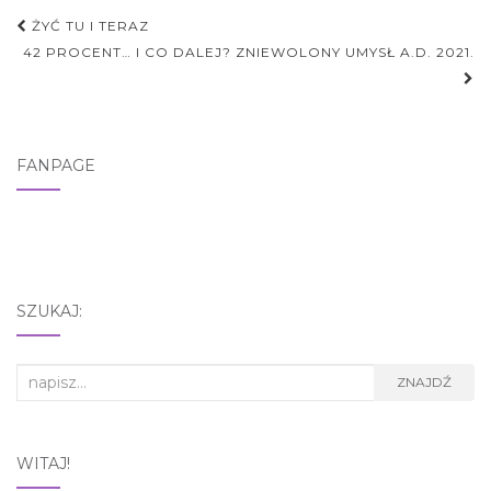
Nawigacja
ŻYĆ TU I TERAZ
postu
42 PROCENT… I CO DALEJ? ZNIEWOLONY UMYSŁ A.D. 2021.
FANPAGE
SZUKAJ:
Search
ZNAJDŹ
for:
WITAJ!