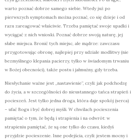
warto poznać dobrze samego siebie. Wtedy już po
pierwszych symptomach można poznać, co się dzieje i od
razu zareagować właściwie. Trzeba pamiętać swoje upadki i
wyciągać z nich wnioski. Poznać dobrze swoją naturę, jej
słabe miejsca. Bronić tych miejsc, ale mądrze: zawczasu
przygotowując obronę, najlepiej przy udziale modlitwy (nie
bezmyślnego klepania pacierzy, tylko w świadomym trwaniu
w Bożej obecności), także postu i jałmużny, gdy trzeba.
Niesłychanie ważne jest „nastawienie”, czyli: jak podchodzę
do życia, a w szczególności do nieustannego tańca strapień i
pocieszeń. Jest tylko jedna droga, która daje spokój (serca)
– ufać Bogu i być dobrej myśli. W chwilach pocieszenia
pamiętać o tym, że będą i strapienia i na odwrót: w
strapieniu pamiętać, że są one tylko do czasu, kiedyś
przyjdzie pocieszenie. Inne podejścia, czyli: jestem mocny i