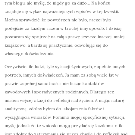
tym blogu, ale myślę, że nigdy go za dużo… Na końcu
znajduje się wykaz najważniejszych wpisów w tej kwestii.
Można sprawdzić, że powtórzeń nie było, raczej było
podejście za każdym razem w trochę inny sposób. I dzisiaj
postaram się spojrzeć na całą sprawę jeszcze inaczej, mniej
książkowo, a bardziej praktycznie, odwołując się do
własnego doświadczenia.
Oczywiście, ile ludzi, tyle sytuacji życiowych, zupełnie innych
potrzeb, innych doświadczeń. Ja mam za sobą wiele lat w
prawie zupełnej samotności, nie licząc kontaktów
zawodowych i sporadycznych rodzinnych. Dlatego też
miałem więcej okazji do refleksji nad życiem. A mając naturę
analityczną, zdolny byłem do skojarzenia faktów i
wyciągnięcia wniosków. Pomimo mojej specyficznej sytuacji,
myślę jednak że te wnioski mogą przydać się każdemu, o ile
jest zdolny do zatrzymania się przez chwilę i do refleksji nad