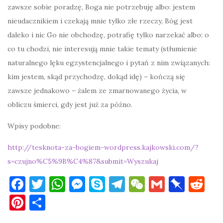
zawsze sobie poradzę, Boga nie potrzebuję albo: jestem
nieudacznikiem i czekają mnie tylko złe rzeczy, Bóg jest
daleko i nic Go nie obchodzę, potrafię tylko narzekać albo: o
co tu chodzi, nie interesują mnie takie tematy (stłumienie
naturalnego lęku egzystencjalnego i pytań z nim związanych:
kim jestem, skąd przychodzę, dokąd idę) – kończą się
zawsze jednakowo – żalem ze zmarnowanego życia, w
obliczu śmierci, gdy jest już za późno.
Wpisy podobne:
http://tesknota-za-bogiem-wordpress.kajkowski.com/?
s=czujno%C5%9B%C4%87&submit=Wyszukaj
F
T
W
M
S
T
W
G
Pi
R
a
w
h
es
k
el
e
m
n
e
Pi
S
c
it
at
se
y
e
C
ai
b
d
nt
h