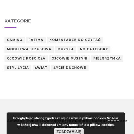
KATEGORIE
CAMINO
FATIMA
KOMENTARZE DO CZYTAŃ
MODLITWA JEZUSOWA
MUZYKA
NO CATEGORY
OJCOWIE KOŚCIOŁA
OJCOWIE PUSTYNI
PIELGRZYMKA
STYL ŻYCIA
ŚWIAT
ŻYCIE DUCHOWE
Przeglądając stronę zgadzasz się na użycie plików cookies
Możesz
Activello Temat stworzony przez
Colorlib
Napędzany przez
w każdej chwili dokonać zmiany ustawień dla plików cookies.
WordPress
ZGADZAM SIĘ