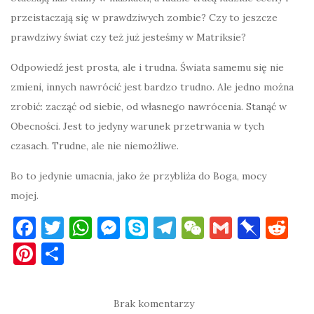
przeistaczają się w prawdziwych zombie? Czy to jeszcze
prawdziwy świat czy też już jesteśmy w Matriksie?
Odpowiedź jest prosta, ale i trudna. Świata samemu się nie
zmieni, innych nawrócić jest bardzo trudno. Ale jedno można
zrobić: zacząć od siebie, od własnego nawrócenia. Stanąć w
Obecności. Jest to jedyny warunek przetrwania w tych
czasach. Trudne, ale nie niemożliwe.
Bo to jedynie umacnia, jako że przybliża do Boga, mocy
mojej.
F
T
W
M
S
T
W
G
Pi
R
a
w
h
es
k
el
e
m
n
e
Pi
S
c
it
at
se
y
e
C
ai
b
d
nt
h
e
te
s
n
p
gr
h
l
o
di
er
ar
Brak komentarzy