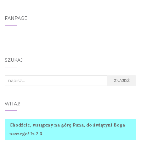
postu
FANPAGE
SZUKAJ:
Search
ZNAJDŹ
for:
WITAJ!
Chodźcie, wstąpmy na górę Pana, do świątyni Boga
naszego! Iz 2,3