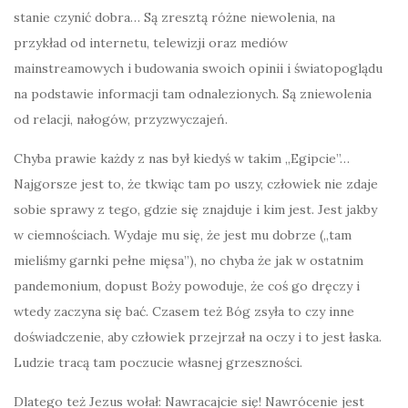
stanie czynić dobra… Są zresztą różne niewolenia, na
przykład od internetu, telewizji oraz mediów
mainstreamowych i budowania swoich opinii i światopoglądu
na podstawie informacji tam odnalezionych. Są zniewolenia
od relacji, nałogów, przyzwyczajeń.
Chyba prawie każdy z nas był kiedyś w takim „Egipcie”…
Najgorsze jest to, że tkwiąc tam po uszy, człowiek nie zdaje
sobie sprawy z tego, gdzie się znajduje i kim jest. Jest jakby
w ciemnościach. Wydaje mu się, że jest mu dobrze („tam
mieliśmy garnki pełne mięsa”), no chyba że jak w ostatnim
pandemonium, dopust Boży powoduje, że coś go dręczy i
wtedy zaczyna się bać. Czasem też Bóg zsyła to czy inne
doświadczenie, aby człowiek przejrzał na oczy i to jest łaska.
Ludzie tracą tam poczucie własnej grzeszności.
Dlatego też Jezus wołał: Nawracajcie się! Nawrócenie jest