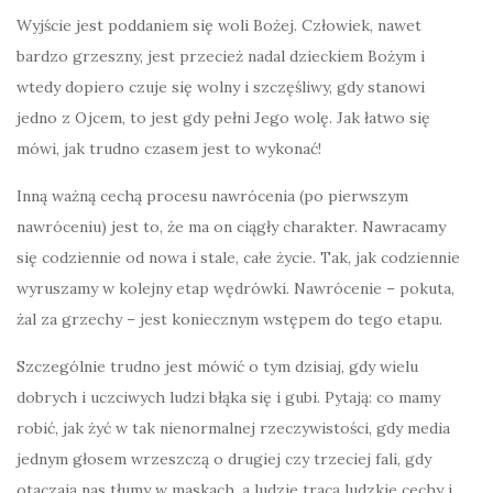
Wyjście jest poddaniem się woli Bożej. Człowiek, nawet
bardzo grzeszny, jest przecież nadal dzieckiem Bożym i
wtedy dopiero czuje się wolny i szczęśliwy, gdy stanowi
jedno z Ojcem, to jest gdy pełni Jego wolę. Jak łatwo się
mówi, jak trudno czasem jest to wykonać!
Inną ważną cechą procesu nawrócenia (po pierwszym
nawróceniu) jest to, że ma on ciągły charakter. Nawracamy
się codziennie od nowa i stale, całe życie. Tak, jak codziennie
wyruszamy w kolejny etap wędrówki. Nawrócenie – pokuta,
żal za grzechy – jest koniecznym wstępem do tego etapu.
Szczególnie trudno jest mówić o tym dzisiaj, gdy wielu
dobrych i uczciwych ludzi błąka się i gubi. Pytają: co mamy
robić, jak żyć w tak nienormalnej rzeczywistości, gdy media
jednym głosem wrzeszczą o drugiej czy trzeciej fali, gdy
otaczają nas tłumy w maskach, a ludzie tracą ludzkie cechy i