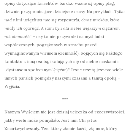
opisy dotyczące Izraelitów, bardzo ważne są opisy plag,
dziwnie przypominające dzisiejsze czasy. Na przykład: „
Tylko
nad nimi uciążliwa noc się rozpostarła, obraz mroków, które
miały ich ogarnąć. A sami byli dla siebie większym ciężarem
niż ciemność
” – czy to nie przywodzi na myśl ludzi
współczesnych, pogrążonych w strachu przed
wyimaginowanym wirusem (ciemność), bojących się każdego
kontaktu z inną osobą, izolujących się od siebie maskami i
„dystansem społecznym”(ciężar)? Jest zresztą jeszcze wiele
innych paraleli pomiędzy naszymi czasami a tamtą epoką –
Wyjścia.
***
Naszym Wyjściem nie jest dzisiaj ucieczka od rzeczywistości,
jakby wielu może pomyślało. Jest nim Chrystus
Zmartwychwstały. Ten, który złamie każdą złą moc, który