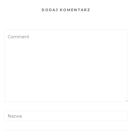
o
p
DODAJ KOMENTARZ
k