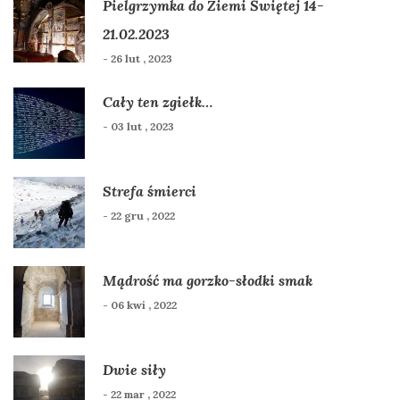
Pielgrzymka do Ziemi Świętej 14-
21.02.2023
- 26 lut , 2023
Cały ten zgiełk…
- 03 lut , 2023
Strefa śmierci
- 22 gru , 2022
Mądrość ma gorzko-słodki smak
- 06 kwi , 2022
Dwie siły
- 22 mar , 2022