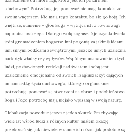
uzależnienie od informacji, która jest ich pokarmem
„duchowym”. Potrzebują jej, ponieważ nie mają kontaktu ze
swoim wnętrzem. Nie mają tego kontaktu, bo się go boją. Ich
wnętrze, sumienie – głos Boga – wytrąca ich z równowagi,
napomina, ostrzega. Dlatego wolą zagłuszać je czymkolwiek:
jedni gromadzeniem bogactw, inni pogonią za jakimiś ideami,
inni silnymi bodźcami zewnętrznymi, jeszcze innych uzależnia
narkotyk władzy czy wpływów. Wspólnym mianownikiem tych
ludzi, pozbawionych refleksji nad światem i sobą jest
uzależnienie emocjonalne od swoich „zagłuszaczy”, dających
im namiastkę życia duchowego, którego organicznie
potrzebują, ponieważ są stworzeni na obraz i podobieństwo
Boga i Jego potrzebę mają niejako wpisaną w swoją naturę.
Globalizacja powoduje jeszcze jeden skutek. Przebywając
wiele lat wśród ludzi z różnych kultur miałem okazję
przekonać się, jak niewiele w sumie ich różni, jak podobne są