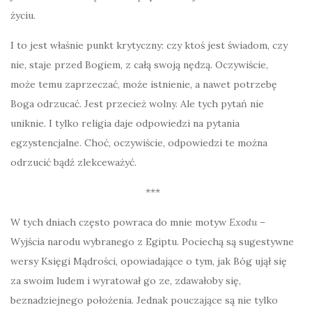
życiu.
I to jest właśnie punkt krytyczny: czy ktoś jest świadom, czy
nie, staje przed Bogiem, z całą swoją nędzą. Oczywiście,
może temu zaprzeczać, może istnienie, a nawet potrzebę
Boga odrzucać. Jest przecież wolny. Ale tych pytań nie
uniknie. I tylko religia daje odpowiedzi na pytania
egzystencjalne. Choć, oczywiście, odpowiedzi te można
odrzucić bądź zlekceważyć.
***
W tych dniach często powraca do mnie motyw
Exodu
–
Wyjścia narodu wybranego z Egiptu. Pociechą są sugestywne
wersy Księgi Mądrości, opowiadające o tym, jak Bóg ujął się
za swoim ludem i wyratował go ze, zdawałoby się,
beznadziejnego położenia. Jednak pouczające są nie tylko