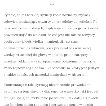
***
Pytanie, co ma w takiej sytuacji robić normalny, myślący
człowiek, posiadający otwarty umysł, zdolny do refleksji. Po
przeanalizowaniu danych, dopływających do niego ze świata,
powinien dojść do wniosku, że coś jest nie tak, że wszyscy
podlegamy jakiejś wielkiej manipulacji, jesteśmy
permanentnie oszukiwani, począwszy od bezsensownej
wiedzy wtłaczanej do głowy w szkole, przez natrętny
przekaz reklamowy i spreparowane codzienne informacje,
aż do najnowszego bożka – koronowirusa, który jest jednym
z najdoskonalszych narzędzi manipulacji w historii.
Konfrontacja z taką sytuacją nieuchronnie prowadzi do
pytań egzystencjalnych – dlaczego to wszystko, jaki jest cel
mojego życia, co czeka mnie po śmierci i tak dalej. Człowiek
jest bowiem istotą rozumną i potrzebuje sensu w swoim