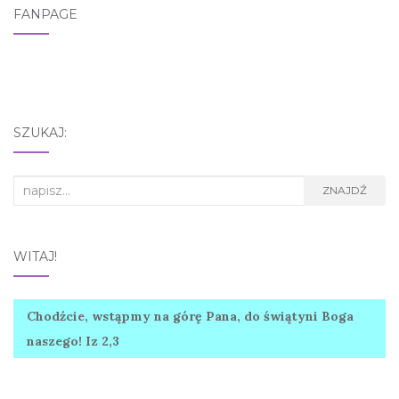
FANPAGE
SZUKAJ:
Search
ZNAJDŹ
for:
WITAJ!
Chodźcie, wstąpmy na górę Pana, do świątyni Boga
naszego! Iz 2,3