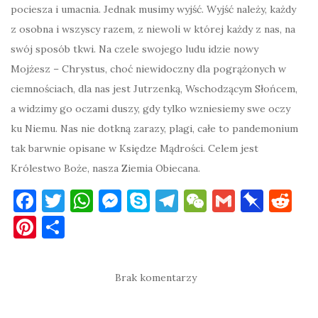
pociesza i umacnia. Jednak musimy wyjść. Wyjść należy, każdy
z osobna i wszyscy razem, z niewoli w której każdy z nas, na
swój sposób tkwi. Na czele swojego ludu idzie nowy
Mojżesz – Chrystus, choć niewidoczny dla pogrążonych w
ciemnościach, dla nas jest Jutrzenką, Wschodzącym Słońcem,
a widzimy go oczami duszy, gdy tylko wzniesiemy swe oczy
ku Niemu. Nas nie dotkną zarazy, plagi, całe to pandemonium
tak barwnie opisane w Księdze Mądrości. Celem jest
Królestwo Boże, nasza Ziemia Obiecana.
F
T
W
M
S
T
W
G
Pi
R
a
w
h
es
k
el
e
m
n
e
Pi
S
c
it
at
se
y
e
C
ai
b
d
nt
h
e
te
s
n
p
gr
h
l
o
di
er
ar
Brak komentarzy
b
r
A
g
e
a
at
ar
t
es
e
o
p
er
m
d
t