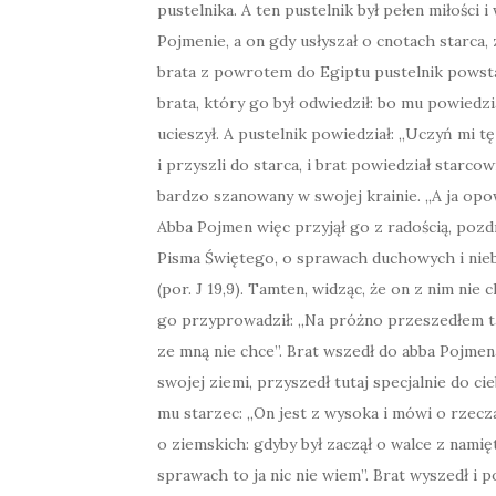
pustelnika. A ten pustelnik był pełen miłości
Pojmenie, a on gdy usłyszał o cnotach starca,
brata z powrotem do Egiptu pustelnik powstał
brata, który go był odwiedził: bo mu powiedzi
ucieszył. A pustelnik powiedział: „Uczyń mi t
i przyszli do starca, i brat powiedział starcowi
bardzo szanowany w swojej krainie. „A ja opow
Abba Pojmen więc przyjął go z radością, pozdr
Pisma Świętego, o sprawach duchowych i nieb
(por. J 19,9). Tamten, widząc, że on z nim nie
go przyprowadził: „Na próżno przeszedłem ta
ze mną nie chce”. Brat wszedł do abba Pojmena
swojej ziemi, przyszedł tutaj specjalnie do c
mu starzec: „On jest z wysoka i mówi o rzeczac
o ziemskich: gdyby był zaczął o walce z nami
sprawach to ja nic nie wiem”. Brat wyszedł i 