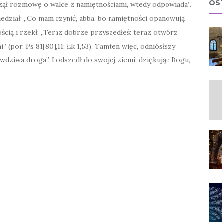
OS
czął rozmowę o walce z namiętnościami, wtedy odpowiada”.
iedział: „Co mam czynić, abba, bo namiętności opanowują
ścią i rzekł: „Teraz dobrze przyszedłeś: teraz otwórz
” (por. Ps 81[80],11; Łk 1,53). Tamten więc, odniósłszy
awdziwa droga”. I odszedł do swojej ziemi, dziękując Bogu,