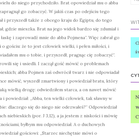
 i wielu do niego przychodziło. Brat opowiedział mu o abba
for:
 zapragnął go zobaczyć. W jakiś czas po odejściu tego
 i przyszedł także z obcego kraju do Egiptu, do tego
WIT
ał, gdzie mieszka. Brat na jego widok bardzo się zdumiał i
ę łaskę i zaprowadź mnie do abba Pojmena”. Więc zabrał go
C
 o gościu: że to jest człowiek wielki, i pełen miłości, i
ś
iadałem mu o tobie, i przyszedł, pragnąc cię zobaczyć”.
owili się i usiedli. I zaczął gość mówić o problemach
ieskich; abba Pojmen zaś odwrócił twarz i nie odpowiadał
CY
 chce mówić, wyszedł zmartwiony i powiedział bratu, który
ką wielką drogę: odwiedziłem starca, a on nawet mówić
N
 i powiedział: „Abba, ten wielki człowiek, tak sławny w
w
iebie: dlaczego się do niego nie odezwałeś?” Odpowiedział
h niebieskich (por. J 3,12), a ja jestem z niskości i mówię
C
ętnościami, byłbym mu odpowiedział. A o duchowych
powiedział gościowi: „Starzec niechętnie mówi o