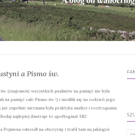
ustyni a Pismo św.
FA
 św. (znajomość wszystkich psalmów na pamięć nie była
li na pamięć całe Pismo św. !) i modlili się na codzień jego
 już zupełnie nieznana była praktyka analizy i roztrząsania
SZU
odaj najlepiej ilustruje to apoftegmat 582:
a Pojmena odszedł na obczyznę i trafił tam na jakiegoś
Sea