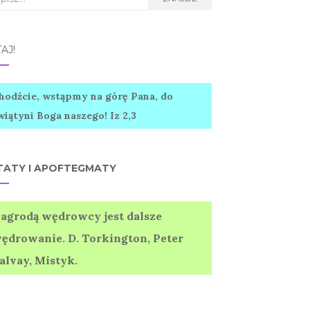
AJ!
hodźcie, wstąpmy na górę Pana, do
wiątyni Boga naszego! Iz 2,3
TATY I APOFTEGMATY
agrodą wędrowcy jest dalsze
ędrowanie. D. Torkington, Peter
alvay, Mistyk.