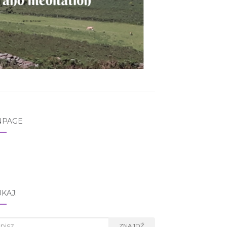
NPAGE
KAJ:
rch
ZNAJDŹ