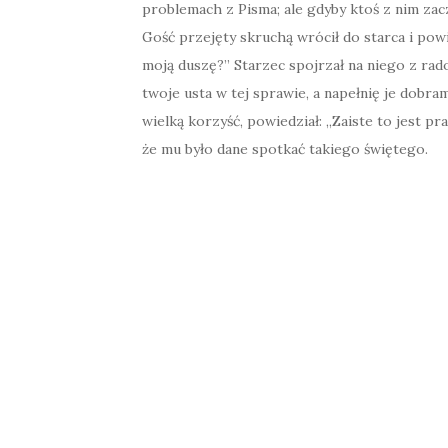
problemach z Pisma; ale gdyby ktoś z nim za
Gość przejęty skruchą wrócił do starca i pow
moją duszę?” Starzec spojrzał na niego z rado
twoje usta w tej sprawie, a napełnię je dobrami
wielką korzyść, powiedział: „Zaiste to jest pr
że mu było dane spotkać takiego świętego.