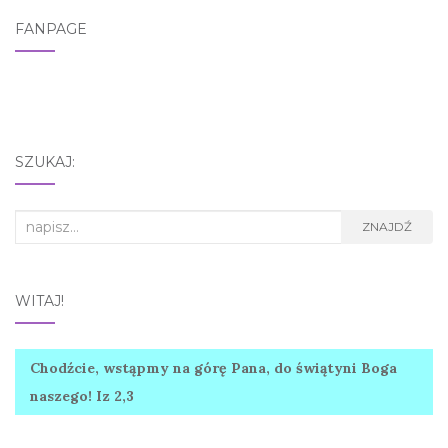
FANPAGE
SZUKAJ:
Search
ZNAJDŹ
for:
WITAJ!
Chodźcie, wstąpmy na górę Pana, do świątyni Boga
naszego! Iz 2,3