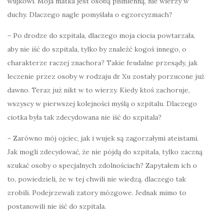
wujkowi. Moja matka jest osobą piśmienną, nie wierzy w
duchy. Dlaczego nagle pomyślała o egzorcyzmach?
– Po drodze do szpitala, dlaczego moja ciocia powtarzała,
aby nie iść do szpitala, tylko by znaleźć kogoś innego, o
charakterze raczej znachora? Takie feudalne przesądy, jak
leczenie przez osoby w rodzaju dr Xu zostały porzucone już
dawno. Teraz już nikt w to wierzy. Kiedy ktoś zachoruje,
wszyscy w pierwszej kolejności myślą o szpitalu. Dlaczego
ciotka była tak zdecydowana nie iść do szpitala?
– Zarówno mój ojciec, jak i wujek są zagorzałymi ateistami.
Jak mogli zdecydować, że nie pójdą do szpitala, tylko zaczną
szukać osoby o specjalnych zdolnościach? Zapytałem ich o
to, powiedzieli, że w tej chwili nie wiedzą, dlaczego tak
zrobili. Podejrzewali zatory mózgowe. Jednak mimo to
postanowili nie iść do szpitala.