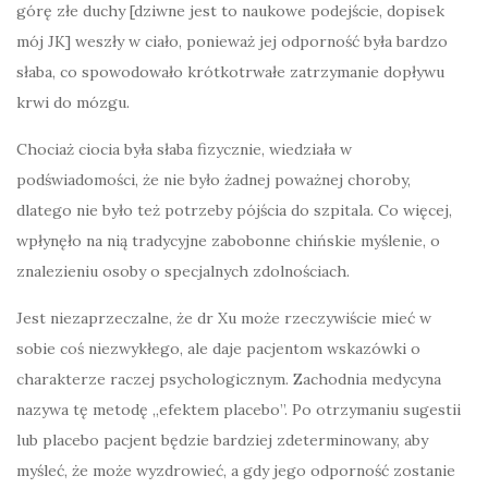
górę złe duchy [dziwne jest to naukowe podejście, dopisek
mój JK] weszły w ciało, ponieważ jej odporność była bardzo
słaba, co spowodowało krótkotrwałe zatrzymanie dopływu
krwi do mózgu.
Chociaż ciocia była słaba fizycznie, wiedziała w
podświadomości, że nie było żadnej poważnej choroby,
dlatego nie było też potrzeby pójścia do szpitala. Co więcej,
wpłynęło na nią tradycyjne zabobonne chińskie myślenie, o
znalezieniu osoby o specjalnych zdolnościach.
Jest niezaprzeczalne, że dr Xu może rzeczywiście mieć w
sobie coś niezwykłego, ale daje pacjentom wskazówki o
charakterze raczej psychologicznym. Zachodnia medycyna
nazywa tę metodę „efektem placebo”. Po otrzymaniu sugestii
lub placebo pacjent będzie bardziej zdeterminowany, aby
myśleć, że może wyzdrowieć, a gdy jego odporność zostanie