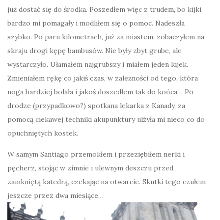
już dostać się do środka. Poszedłem więc z trudem, bo kijki
bardzo mi pomagały i modliłem się o pomoc. Nadeszła
szybko. Po paru kilometrach, już za miastem, zobaczyłem na
skraju drogi kępę bambusów. Nie były zbyt grube, ale
wystarczyło. Ułamałem najgrubszy i miałem jeden kijek.
Zmieniałem rękę co jakiś czas, w zależności od tego, która
noga bardziej bolała i jakoś doszedłem tak do końca… Po
drodze (przypadkowo?) spotkana lekarka z Kanady, za
pomocą ciekawej techniki akupunktury ulżyła mi nieco co do
opuchniętych kostek.
W samym Santiago przemokłem i przeziębiłem nerki i
pęcherz, stojąc w zimnie i ulewnym deszczu przed
zamkniętą katedrą, czekając na otwarcie. Skutki tego czułem
jeszcze przez dwa miesiące…