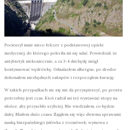
Pocieszył mnie nieco felczer z podstawowej opieki
medycznej, do którego poleciła mi się udać. Powiedział, że
antybiotyk niekoniecznie, a za 3-4 dni będę mógł
kontynuować wędrówkę. Odnalazłem albergue, po drodze
dokonałem niezbędnych zakupów i rozpocząłem kurację.
W takich przypadkach nic się nie da przyspieszyć, po prostu
potrzebny jest czas. Ktoś radził mi też wystawiać stopy na
słońce, aby przyschło szybciej. Nie wiedziałem, co będzie
dalej. Miałem dużo czasu. Zająłem się więc dwiema sprawami:
nauką hiszpańskiego (słówka z rozmówek, wymowa z