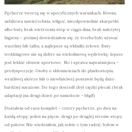
Pęcherze tworzą się w specyficznych warunkach. Równa,
asfaltowa nawierzchnia, wilgoć, nieodpowiednie skarpetki
albo buty, brak wietrzenia stóp w ciągu dnia, brak należytej
higieny – później dowiedziałem się, że trzeba było używać
wazeliny lub talku, a najlepsze są wkładki żelowe. Buty
trekkingowe nie są dobre na wielodniową wędrówkę, lepsze
jest lekkie obuwie sportowe. No i sprawa najważniejsza –
predyspozycje. Osoby o skłonnościach do płaskostopia,
wrażliwej skórze lub o niewłaściwej postawie będą dużo
bardziej narażone. Do tego doszedł zbyt ciężki plecak i brak
adaptacji (na drugi dzień po samolocie – błąd!)
Dostałem od razu komplet – cztery pęcherze, po dwa na
każdą stopę: jeden na pięcie, drugi po drugiej stronie stopy,
od palców. Nie wiedziałem, jak sobie z tym radzić, byłem w