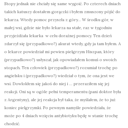
Stopy jednak nie chciały się same wygoić. Po czterech dniach
takich katuszy dostałem gorączki i byłem zmuszony pójść do
lekarza. Wtedy pomoc przyszła z góry… W środku gór, w
małej wsi, gdzie nie było lekarza na stałe, raz w tygodniu
przyjeżdżała lekarka w celu doraźnej pomocy. Ten dzień
zdarzył się (przypadkowo?) akurat wtedy, gdy ja tam byłem. A
o lekarce powiedział mi pewien pielgrzym Hiszpan, który
(przypadkowo?) usłyszał, jak opowiadałem komuś o swoich
stopach. Ten człowiek (przypadkowo?) rozumiał trochę po
angielsku i (przypadkowo?) wiedział o tym, że ona jest we
wsi. Dowlokłem się jakoś do niej i … przeraziłem się jej
reakcji. Oni są w ogóle pełni temperamentu (pani doktor była
z Argentyny), ale jej reakcja był taka, że myślałem, że to już
koniec pielgrzymki. Po pewnym namyśle powiedziała, że
może po 4 dniach wzięciu antybiotyku będę w stanie trochę
chodzić.