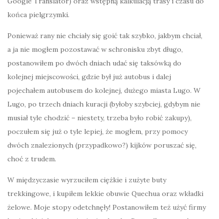
Google Translator) oraz wstępną kalkulacją trasy i czasu do
końca pielgrzymki.
Ponieważ rany nie chciały się goić tak szybko, jakbym chciał,
a ja nie mogłem pozostawać w schronisku zbyt długo,
postanowiłem po dwóch dniach udać się taksówką do
kolejnej miejscowości, gdzie był już autobus i dalej
pojechałem autobusem do kolejnej, dużego miasta Lugo. W
Lugo, po trzech dniach kuracji (byłoby szybciej, gdybym nie
musiał tyle chodzić – niestety, trzeba było robić zakupy),
poczułem się już o tyle lepiej, że mogłem, przy pomocy
dwóch znalezionych (przypadkowo?) kijków poruszać się,
choć z trudem.
W międzyczasie wyrzuciłem ciężkie i zużyte buty
trekkingowe, i kupiłem lekkie obuwie Quechua oraz wkładki
żelowe. Moje stopy odetchnęły! Postanowiłem też użyć firmy