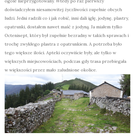
ogóle nieprzygotowany. Wtedy po raz pierwszy
doświadczyłem niesamowitej życzliwości zupełnie obcych
ludzi. Jedni radzili co i jak robić, inni dali igłę, jodynę, plastry,
opatrunki, dostałem nawet maść z jodyną. Ja miałem tylko
Octenisept, który był zupełnie bezradny w takich sprawach i
trochę zwykłego plastra z opatrunkiem. A potrzeba było
tego większe ilości. Apteki oczywiście były, ale tylko w
większych miejscowościach, podczas gdy trasa przebiegała
w większości przez mało zaludnione okolice.