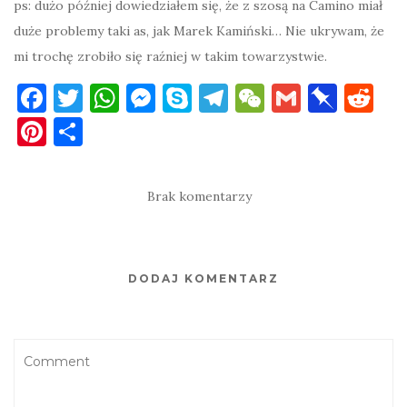
ps: dużo później dowiedziałem się, że z szosą na Camino miał
duże problemy taki as, jak Marek Kamiński… Nie ukrywam, że
mi trochę zrobiło się raźniej w takim towarzystwie.
F
T
W
M
S
T
W
G
Pi
R
a
w
h
es
k
el
e
m
n
e
Pi
S
c
it
at
se
y
e
C
ai
b
d
nt
h
e
te
s
n
p
gr
h
l
o
di
er
ar
Brak komentarzy
b
r
A
g
e
a
at
ar
t
es
e
o
p
er
m
d
t
o
p
DODAJ KOMENTARZ
k