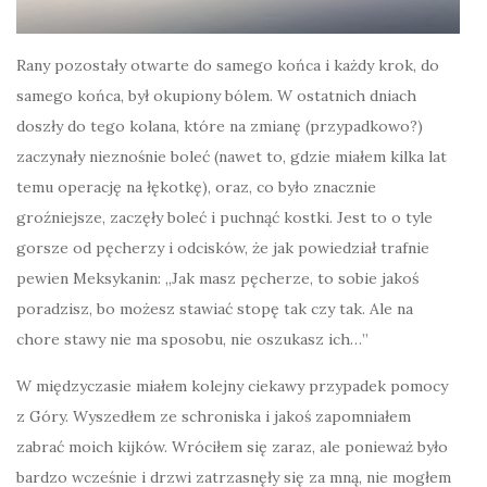
Rany pozostały otwarte do samego końca i każdy krok, do
samego końca, był okupiony bólem. W ostatnich dniach
doszły do tego kolana, które na zmianę (przypadkowo?)
zaczynały nieznośnie boleć (nawet to, gdzie miałem kilka lat
temu operację na łękotkę), oraz, co było znacznie
groźniejsze, zaczęły boleć i puchnąć kostki. Jest to o tyle
gorsze od pęcherzy i odcisków, że jak powiedział trafnie
pewien Meksykanin: „Jak masz pęcherze, to sobie jakoś
poradzisz, bo możesz stawiać stopę tak czy tak. Ale na
chore stawy nie ma sposobu, nie oszukasz ich…”
W międzyczasie miałem kolejny ciekawy przypadek pomocy
z Góry. Wyszedłem ze schroniska i jakoś zapomniałem
zabrać moich kijków. Wróciłem się zaraz, ale ponieważ było
bardzo wcześnie i drzwi zatrzasnęły się za mną, nie mogłem