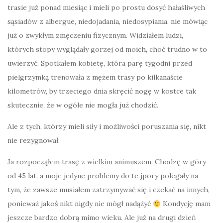
trasie już ponad
miesiąc i mieli po prostu dosyć hałaśliwych
sąsiadów z albergue, niedojadania, niedosypiania, nie mówiąc
już o zwykłym zmęczeniu fizycznym. Widziałem ludzi,
których stopy wyglądały gorzej od moich, choć trudno w to
uwierzyć. Spotkałem kobietę, która parę tygodni przed
pielgrzymką trenowała z mężem trasy po kilkanaście
kilometrów, by trzeciego dnia skręcić nogę w kostce tak
skutecznie, że w ogóle nie mogła już chodzić.
Ale z tych, którzy mieli siły i możliwości poruszania się, nikt
nie rezygnował.
Ja rozpocząłem trasę z wielkim animuszem. Chodzę w góry
od 45 lat, a moje jedyne problemy do te jpory polegały na
tym, że zawsze musiałem zatrzymywać się i czekać na innych,
ponieważ jakoś nikt nigdy nie mógł nadążyć
Kondycję mam
jeszcze bardzo dobrą mimo wieku. Ale już na drugi dzień