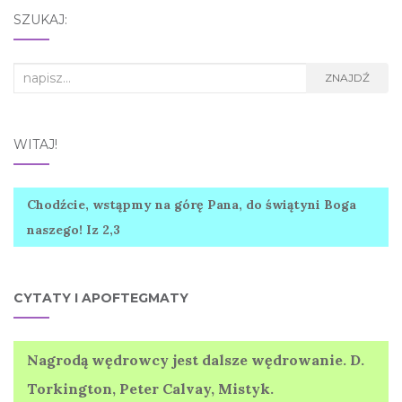
SZUKAJ:
Search
ZNAJDŹ
for:
WITAJ!
Chodźcie, wstąpmy na górę Pana, do świątyni Boga
naszego! Iz 2,3
CYTATY I APOFTEGMATY
Nagrodą wędrowcy jest dalsze wędrowanie. D.
Torkington, Peter Calvay, Mistyk.