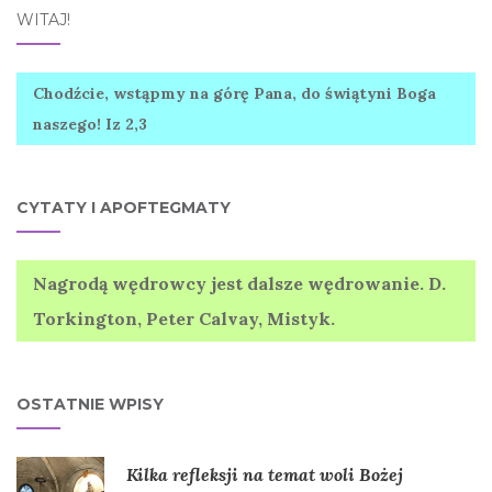
WITAJ!
Chodźcie, wstąpmy na górę Pana, do świątyni Boga
naszego! Iz 2,3
CYTATY I APOFTEGMATY
Nagrodą wędrowcy jest dalsze wędrowanie. D.
Torkington, Peter Calvay, Mistyk.
OSTATNIE WPISY
Kilka refleksji na temat woli Bożej