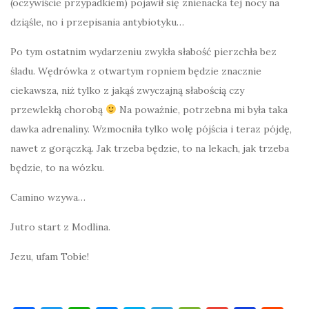
(oczywiście przypadkiem) pojawił się znienacka tej nocy na
dziąśle, no i przepisania antybiotyku…
Po tym ostatnim wydarzeniu zwykła słabość pierzchła bez
śladu. Wędrówka z otwartym ropniem będzie znacznie
ciekawsza, niż tylko z jakąś zwyczajną słabością czy
przewlekłą chorobą
Na poważnie, potrzebna mi była taka
dawka adrenaliny. Wzmocniła tylko wolę pójścia i teraz pójdę,
nawet z gorączką. Jak trzeba będzie, to na lekach, jak trzeba
będzie, to na wózku.
Camino wzywa…
Jutro start z Modlina.
Jezu, ufam Tobie!