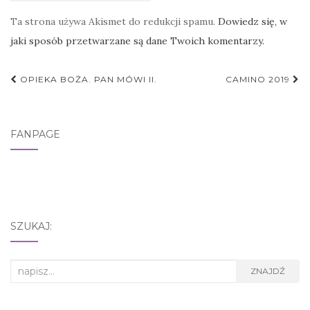
Ta strona używa Akismet do redukcji spamu.
Dowiedz się, w
jaki sposób przetwarzane są dane Twoich komentarzy.
Nawigacja
OPIEKA BOŻA. PAN MÓWI II.
CAMINO 2019
postu
FANPAGE
SZUKAJ:
Search
ZNAJDŹ
for: