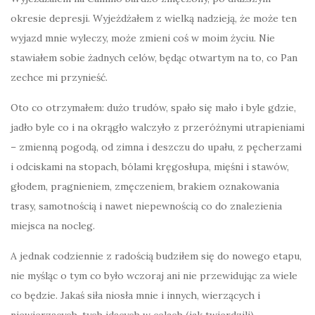
okresie depresji. Wyjeżdżałem z wielką nadzieją, że może ten
wyjazd mnie wyleczy, może zmieni coś w moim życiu. Nie
stawiałem sobie żadnych celów, będąc otwartym na to, co Pan
zechce mi przynieść.
Oto co otrzymałem: dużo trudów, spało się mało i byle gdzie,
jadło byle co i na okrągło walczyło z przeróżnymi utrapieniami
– zmienną pogodą, od zimna i deszczu do upału, z pęcherzami
i odciskami na stopach, bólami kręgosłupa, mięśni i stawów,
głodem, pragnieniem, zmęczeniem, brakiem oznakowania
trasy, samotnością i nawet niepewnością co do znalezienia
miejsca na nocleg.
A jednak codziennie z radością budziłem się do nowego etapu,
nie myśląc o tym co było wczoraj ani nie przewidując za wiele
co będzie. Jakaś siła niosła mnie i innych, wierzących i
niewierzących, tych idących w celach (jak twierdzili)