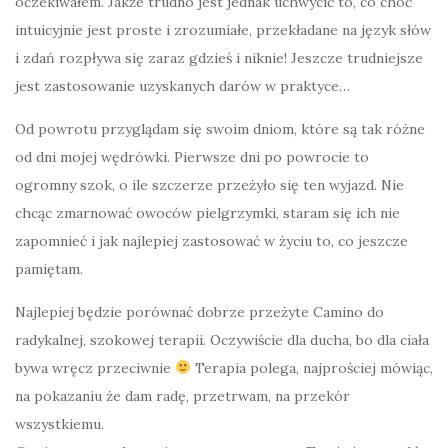
oczekiwałem. Jakże trudno jest jednak uchwycić to, co choć
intuicyjnie jest proste i zrozumiałe, przekładane na język słów
i zdań rozpływa się zaraz gdzieś i niknie! Jeszcze trudniejsze
jest zastosowanie uzyskanych darów w praktyce…
Od powrotu przyglądam się swoim dniom, które są tak różne
od dni mojej wędrówki. Pierwsze dni po powrocie to
ogromny szok, o ile szczerze przeżyło się ten wyjazd. Nie
chcąc zmarnować owoców pielgrzymki, staram się ich nie
zapomnieć i jak najlepiej zastosować w życiu to, co jeszcze
pamiętam.
Najlepiej będzie porównać dobrze przeżyte Camino do
radykalnej, szokowej terapii. Oczywiście dla ducha, bo dla ciała
bywa wręcz przeciwnie
Terapia polega, najprościej mówiąc,
na pokazaniu że dam radę, przetrwam, na przekór
wszystkiemu.